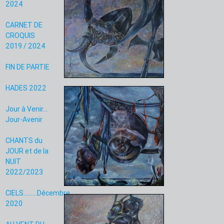
2024
CARNET DE
CROQUIS
2019 / 2024
FIN DE PARTIE
HADES 2022
Jour à Venir...
Jour-Avenir
CHANTS du
JOUR et de la
NUIT
2022/2023
CIELS.........Décembre
2020