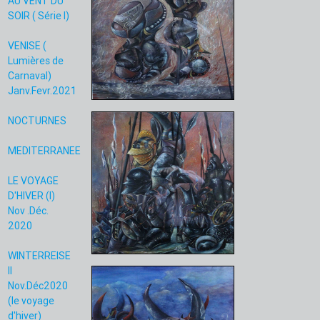
AU VENT DU
SOIR ( Série I)
VENISE (
Lumières de
Carnaval)
Janv.Fevr.2021
NOCTURNES
MEDITERRANEE
LE VOYAGE
D'HIVER (I)
Nov .Déc.
2020
WINTERREISE
II
Nov.Déc2020
(le voyage
d'hiver)