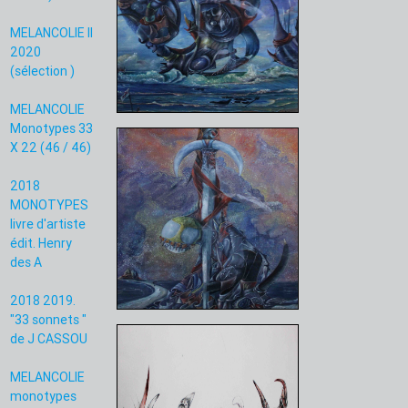
MELANCOLIE II
2020
(sélection )
MELANCOLIE
Monotypes 33
X 22 (46 / 46)
2018
MONOTYPES
livre d'artiste
édit. Henry
des A
2018 2019.
"33 sonnets "
de J CASSOU
MELANCOLIE
monotypes