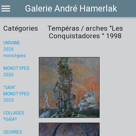
menu
Galerie André Hamerlak
Catégories
Tempéras / arches "Les
Conquistadores " 1998
UKRAINE
2026
monotypes
MONOTYPES
2026
"GAÏA":
MONOTYPES
2025
COLLAGES
*GAÏA*
OEUVRES