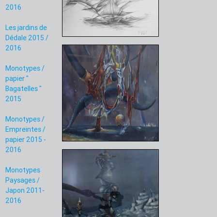
2016
Les jardins de
Dédale 2015 /
2016
Monotypes /
papier "
Bagatelles "
2015
Monotypes /
Empreintes /
papier 2015 -
2016
Monotypes
Paysages /
Japon 2011-
2016