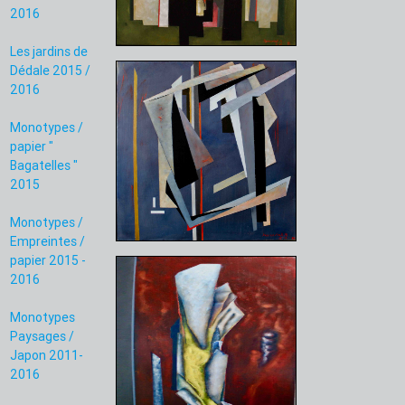
2016
Les jardins de
Dédale 2015 /
2016
Monotypes /
papier "
Bagatelles "
2015
Monotypes /
Empreintes /
papier 2015 -
2016
Monotypes
Paysages /
Japon 2011-
2016