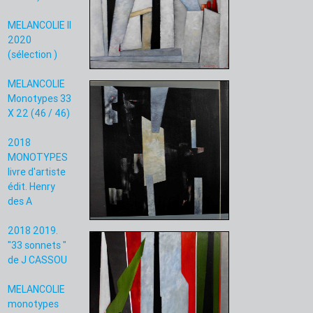
MELANCOLIE II
2020
(sélection )
MELANCOLIE
Monotypes 33
X 22 (46 / 46)
2018
MONOTYPES
livre d'artiste
édit. Henry
des A
2018 2019.
"33 sonnets "
de J CASSOU
MELANCOLIE
monotypes