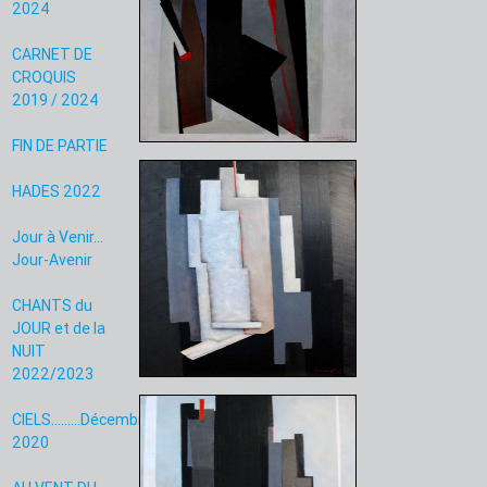
2024
CARNET DE
CROQUIS
2019 / 2024
FIN DE PARTIE
HADES 2022
Jour à Venir...
Jour-Avenir
CHANTS du
JOUR et de la
NUIT
2022/2023
CIELS.........Décembre
2020