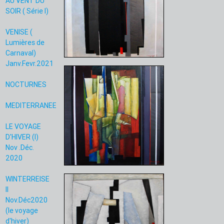
AU VENT DU
SOIR ( Série I)
VENISE (
Lumières de
Carnaval)
Janv.Fevr.2021
NOCTURNES
MEDITERRANEE
LE VOYAGE
D'HIVER (I)
Nov .Déc.
2020
WINTERREISE
II
Nov.Déc2020
(le voyage
d'hiver)