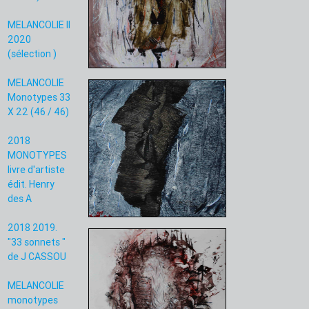
MELANCOLIE II
2020
(sélection )
MELANCOLIE
Monotypes 33
X 22 (46 / 46)
2018
MONOTYPES
livre d'artiste
édit. Henry
des A
2018 2019.
"33 sonnets "
de J CASSOU
MELANCOLIE
monotypes