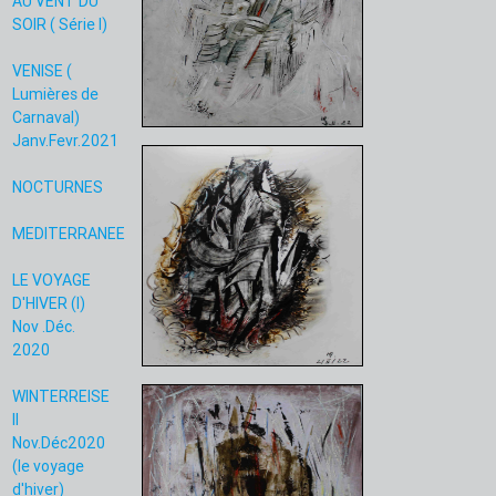
AU VENT DU
SOIR ( Série I)
VENISE (
Lumières de
Carnaval)
Janv.Fevr.2021
NOCTURNES
MEDITERRANEE
LE VOYAGE
D'HIVER (I)
Nov .Déc.
2020
WINTERREISE
II
Nov.Déc2020
(le voyage
d'hiver)