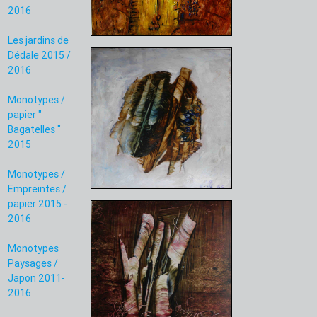
2016
Les jardins de
Dédale 2015 /
2016
Monotypes /
papier "
Bagatelles "
2015
Monotypes /
Empreintes /
papier 2015 -
2016
Monotypes
Paysages /
Japon 2011-
2016