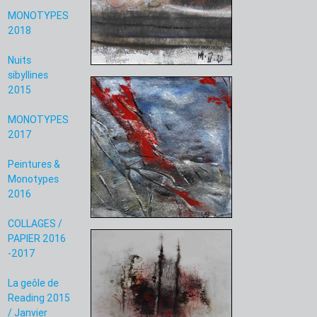
MONOTYPES
2018
Nuits
sibyllines
2015
MONOTYPES
2017
Peintures &
Monotypes
2016
COLLAGES /
PAPIER 2016
-2017
La geôle de
Reading 2015
/ Janvier