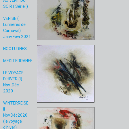
AU VENT DU
SOIR ( Série I)
VENISE (
Lumières de
Carnaval)
Janv.Fevr.2021
NOCTURNES
MEDITERRANEE
LE VOYAGE
D'HIVER (I)
Nov .Déc.
2020
WINTERREISE
II
Nov.Déc2020
(le voyage
d'hiver)