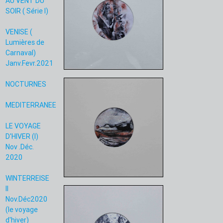
AU VENT DU
SOIR ( Série I)
VENISE (
Lumières de
Carnaval)
Janv.Fevr.2021
NOCTURNES
MEDITERRANEE
LE VOYAGE
D'HIVER (I)
Nov .Déc.
2020
WINTERREISE
II
Nov.Déc2020
(le voyage
d'hiver)