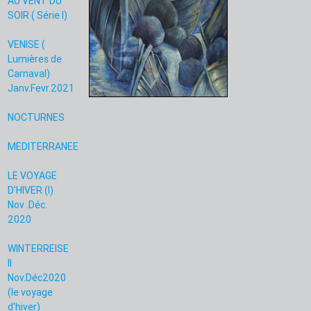
AU VENT DU
SOIR ( Série I)
VENISE (
Lumières de
Carnaval)
Janv.Fevr.2021
NOCTURNES
MEDITERRANEE
LE VOYAGE
D'HIVER (I)
Nov .Déc.
2020
WINTERREISE
II
Nov.Déc2020
(le voyage
d'hiver)