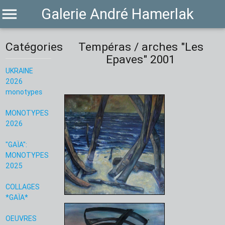
menu
Galerie André Hamerlak
Catégories
Tempéras / arches "Les
Epaves" 2001
UKRAINE
2026
monotypes
MONOTYPES
2026
"GAÏA":
MONOTYPES
2025
COLLAGES
*GAÏA*
OEUVRES