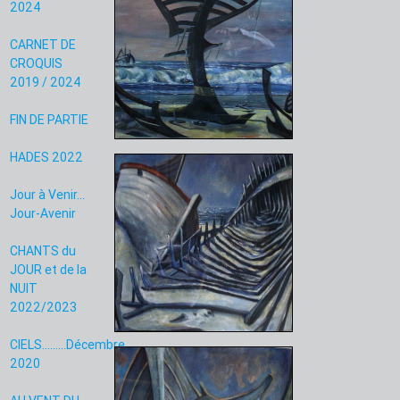
2024
CARNET DE
CROQUIS
2019 / 2024
FIN DE PARTIE
HADES 2022
Jour à Venir...
Jour-Avenir
CHANTS du
JOUR et de la
NUIT
2022/2023
CIELS.........Décembre
2020